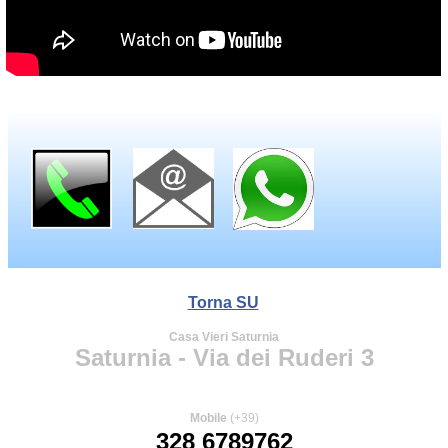
Torna SU
Casa Vieri Saturnia
Saturnia - Via dei Ruderi 3
Mobile
(+39)
328 6789762