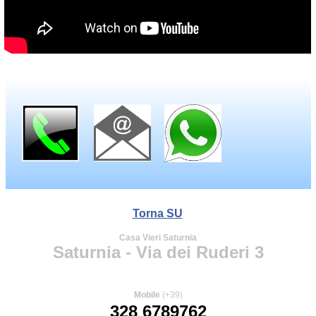
Torna SU
Casa Vieri Saturnia
Saturnia - Via dei Ruderi 3
Mobile
(+39)
328 6789762