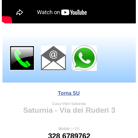
Torna SU
Casa Vieri Saturnia
Saturnia - Via dei Ruderi 3
Mobile
(+39)
328 6789762